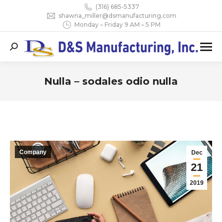
(316) 685-5337
shawna_miller@dsmanufacturing.com
Monday – Friday 9 AM – 5 PM
Search:
Nulla – sodales odio nulla
You are here:
Company
Dec
21
2019