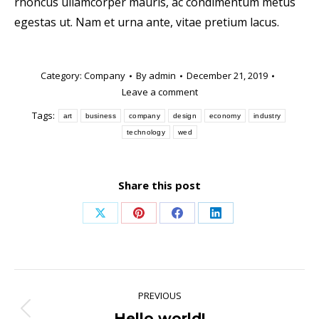
rhoncus ullamcorper mauris, ac condimentum metus
egestas ut. Nam et urna ante, vitae pretium lacus.
Category:
Company
By
admin
December 21, 2019
Leave a comment
Tags:
art
business
company
design
economy
industry
technology
wed
Share this post
Share
Share
Share
Share
on
on
on
on
X
Pinterest
Facebook
LinkedIn
Post
PREVIOUS
navigation
Hello world!
Previous