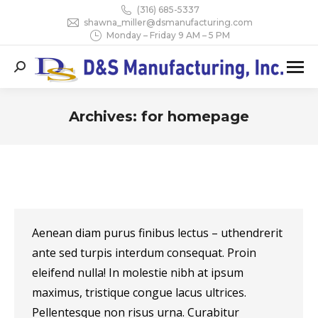
(316) 685-5337
shawna_miller@dsmanufacturing.com
Monday – Friday 9 AM – 5 PM
Search:
Archives:
for homepage
You are here:
Aenean diam purus finibus lectus – uthendrerit
ante sed turpis interdum consequat. Proin
eleifend nulla! In molestie nibh at ipsum
maximus, tristique congue lacus ultrices.
Pellentesque non risus urna. Curabitur